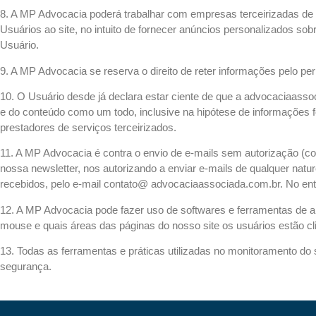
8. A MP Advocacia poderá trabalhar com empresas terceirizadas de 
Usuários ao site, no intuito de fornecer anúncios personalizados so
Usuário.
9. A MP Advocacia se reserva o direito de reter informações pelo
10. O Usuário desde já declara estar ciente de que a advocaciaas
e do conteúdo como um todo, inclusive na hipótese de informações f
prestadores de serviços terceirizados.
11. A MP Advocacia é contra o envio de e-mails sem autorização 
nossa newsletter, nos autorizando a enviar e-mails de qualquer natu
recebidos, pelo e-mail contato@ advocaciaassociada.com.br. No enta
12. A MP Advocacia pode fazer uso de softwares e ferramentas de 
mouse e quais áreas das páginas do nosso site os usuários estão cl
13. Todas as ferramentas e práticas utilizadas no monitoramento do
segurança.