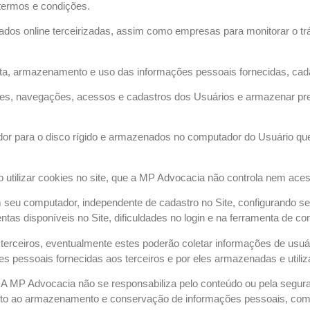
 termos e condições.
dos online terceirizadas, assim como empresas para monitorar o trá
oleta, armazenamento e uso das informações pessoais fornecidas, cad
ões, navegações, acessos e cadastros dos Usuários e armazenar pref
vidor para o disco rígido e armazenados no computador do Usuário q
o utilizar cookies no site, que a MP Advocacia não controla nem ac
m seu computador, independente de cadastro no Site, configurando s
ntas disponíveis no Site, dificuldades no login e na ferramenta de co
terceiros, eventualmente estes poderão coletar informações de usu
s pessoais fornecidas aos terceiros e por eles armazenadas e utiliz
os. A MP Advocacia não se responsabiliza pelo conteúdo ou pela segu
quanto ao armazenamento e conservação de informações pessoais, co