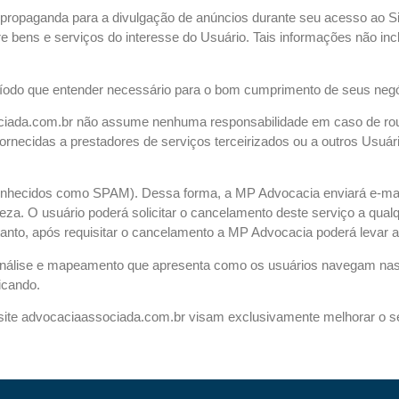
propaganda para a divulgação de anúncios durante seu acesso ao Sit
bre bens e serviços do interesse do Usuário. Tais informações não i
 período que entender necessário para o bom cumprimento de seus n
sociada.com.br não assume nenhuma responsabilidade em caso de rou
ornecidas a prestadores de serviços terceirizados ou a outros Usuá
(conhecidos como SPAM). Dessa forma, a MP Advocacia enviará e-ma
reza. O usuário poderá solicitar o cancelamento deste serviço a qua
nto, após requisitar o cancelamento a MP Advocacia poderá levar até
análise e mapeamento que apresenta como os usuários navegam nas 
icando.
 site advocaciaassociada.com.br visam exclusivamente melhorar o ser