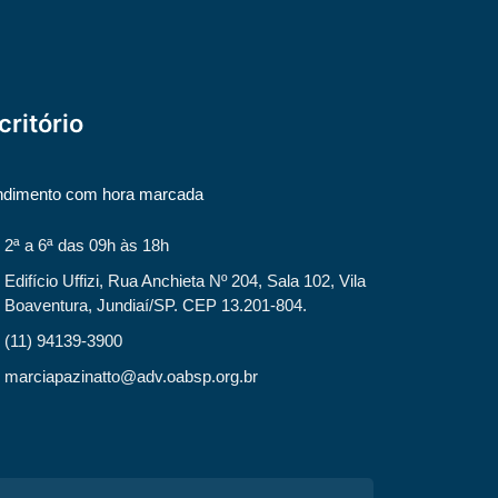
critório
ndimento com hora marcada
2ª a 6ª das 09h às 18h
Edifício Uffizi, Rua Anchieta Nº 204, Sala 102, Vila
Boaventura, Jundiaí/SP. CEP 13.201-804.
(11) 94139-3900
marciapazinatto@adv.oabsp.org.br