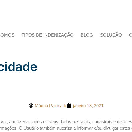
.org.br
2ª a 6ª das 09h às 18h
SOMOS
TIPOS DE INDENIZAÇÃO
BLOG
SOLUÇÃO
acidade
Márcia Pazinatto
janeiro 18, 2021
servar, armazenar todos os seus dados pessoais, cadastrais e de ace
nformações. O Usuário também autoriza a informar e/ou divulgar este