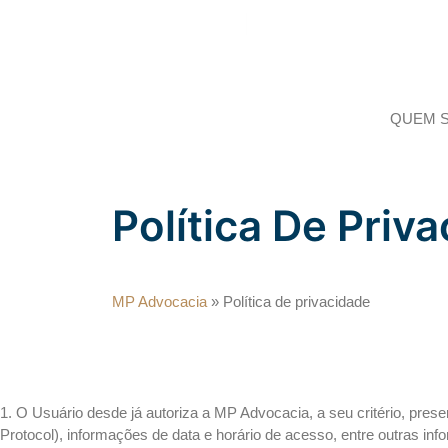
(11) 94139-3900
marciapazinatto@adv.oabsp
QUEM 
Política De Priv
MP Advocacia
»
Política de privacidade
1. O Usuário desde já autoriza a MP Advocacia, a seu critério, pre
Protocol), informações de data e horário de acesso, entre outras i