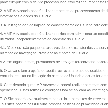
para: cumprir com o devido processo legal e/ou fazer cumprir estes
2. A MP Advocacia poderá utilizar empresas de processamento de da
informações e dados do Usuário.
3. A utilização do Site implica no consentimento do Usuário para c
4. A MP Advocacia poderá utilizar cookies para administrar as sess
utilizados independentemente de cadastro do Usuário.
4.1. “Cookies” são pequenos arquivos de texto transferidos via ser
histórico de navegação, preferências e nome do usuário.
4.2. Em alguns casos, prestadores de serviços terceirizados poderã
5. O Usuário tem a opção de aceitar ou recusar o uso de cookies e
contudo, resultar na limitação do acesso do Usuário a certas ferrame
6. Considerando que a MP Advocacia poderá realizar parcerias com 
operacional. Estes termos e condições não se aplicam às informaçõe
7. O Site poderá, eventualmente, conter links para sites de terceir
Tais sites podem possuir suas próprias políticas de privacidade 