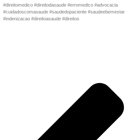
#direitomedico #direitodasaude #erromedico #advocacia
#cuidadoscomasaude #saudedopaciente #saudeebemestar
#indenizacao #direitoasaude #direitos